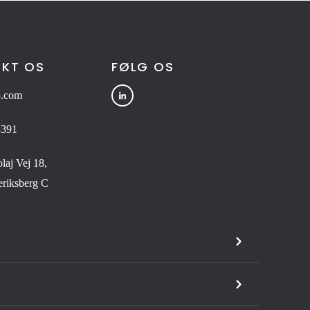
KT OS
FØLG OS
o.com
8391
laj Vej 18,
eriksberg C