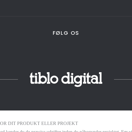
FØLG OS
FOR DIT PRODUKT ELLER PROJEKT
med kender du de præcise udgifter inden du påbegynder projektet. Før vi k