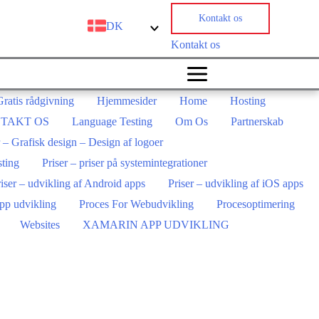
Kontakt os
DK
Kontakt os
Gratis rådgivning
Hjemmesider
Home
Hosting
TAKT OS
Language Testing
Om Os
Partnerskab
r – Grafisk design – Design af logoer
sting
Priser – priser på systemintegrationer
iser – udvikling af Android apps
Priser – udvikling af iOS apps
app udvikling
Proces For Webudvikling
Procesoptimering
Websites
XAMARIN APP UDVIKLING