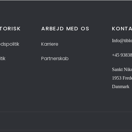
TORISK
ARBEJD MED OS
KONTA
Info@tibl
dspolitik
Karriere
+45 9383
tik
Partnerskab
Sankt Niko
1953 Fred
Danmark