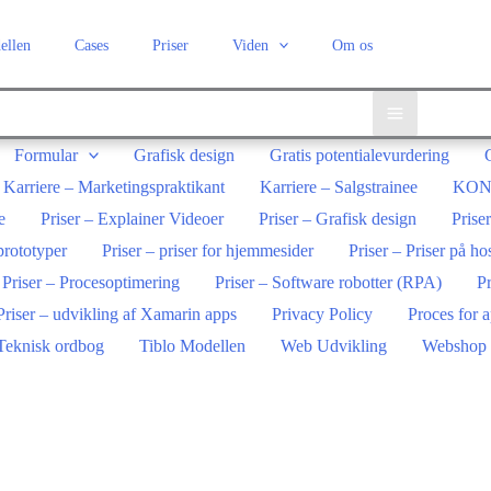
ellen
Cases
Priser
Viden
Om os
Formular
Grafisk design
Gratis potentialevurdering
Karriere – Marketingspraktikant
Karriere – Salgstrainee
KON
e
Priser – Explainer Videoer
Priser – Grafisk design
Prise
 prototyper
Priser – priser for hjemmesider
Priser – Priser på ho
Priser – Procesoptimering
Priser – Software robotter (RPA)
Pr
Priser – udvikling af Xamarin apps
Privacy Policy
Proces for 
Teknisk ordbog
Tiblo Modellen
Web Udvikling
Webshop