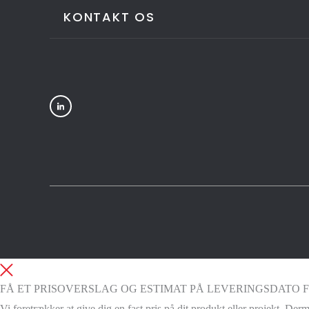
KONTAKT OS
FÅ ET PRISOVERSLAG OG ESTIMAT PÅ LEVERINGSDATO 
Vi foretrækker at give dig en fast pris på dit produkt eller projekt. Der